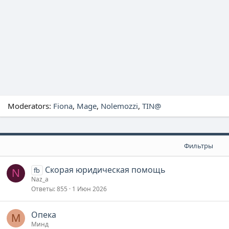
Moderators:
Fiona
Mage
Nolemozzi
TIN@
Фильтры
Скорая юридическая помощь
fb
N
Naz_a
Ответы
855
1 Июн 2026
Опека
М
Минд