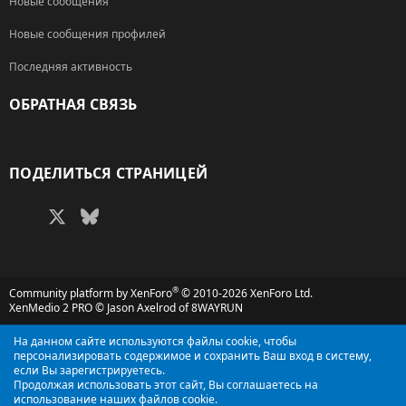
Новые сообщения
Новые сообщения профилей
Последняя активность
ОБРАТНАЯ СВЯЗЬ
RSS
ПОДЕЛИТЬСЯ СТРАНИЦЕЙ
Facebook
X (Twitter)
Bluesky
LinkedIn
Reddit
Pinterest
Tumblr
WhatsApp
Электронная поч
®
Community platform by XenForo
© 2010-2026 XenForo Ltd.
XenMedio 2 PRO
© Jason Axelrod of
8WAYRUN
На данном сайте используются файлы cookie, чтобы
персонализировать содержимое и сохранить Ваш вход в систему,
если Вы зарегистрируетесь.
Продолжая использовать этот сайт, Вы соглашаетесь на
использование наших файлов cookie.