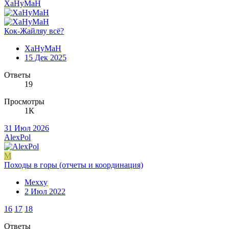
XaHyMaH
Кок-Жайляу всё?
XaHyMaH
15 Дек 2025
Ответы
19
Просмотры
1К
31 Июл 2026
AlexPol
M
Походы в горы (отчеты и координация)
Mexxy
2 Июл 2022
16
17
18
Ответы