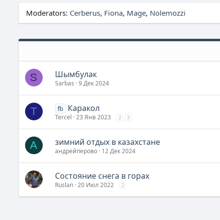
Moderators:
Cerberus
Fiona
Mage
Nolemozzi
Шымбулак
S
Sarbas
9 Дек 2024
Каракол
fb
T
Tercel
23 Янв 2023
2
3
зимний отдых в казахстане
А
андрейперово
12 Дек 2024
Состояние снега в горах
Ruslan
20 Июл 2022
2