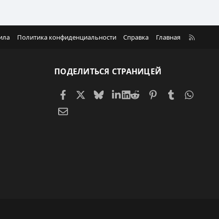
R
ила
Политика конфиденциальности
Справка
Главная
S
S
ПОДЕЛИТЬСЯ СТРАНИЦЕЙ
Facebook
X (Twitter)
Bluesky
LinkedIn
Reddit
Pinterest
Tumblr
Whats
Электронная почта