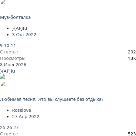
Муз-болталка
}{APJIu
3 Окт 2022
9
10
11
Ответы
202
Просмотры
13К
8 Июл 2026
}{APJIu
Любимая песня...что вы слушаете без отдыха?
Roselove
27 Апр 2022
25
26
27
Ответы
523