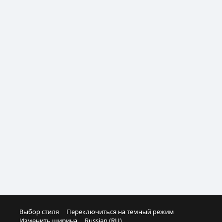
Выбор стиля
Переключиться на темный режим
Изменить ширина
Russian (RU)