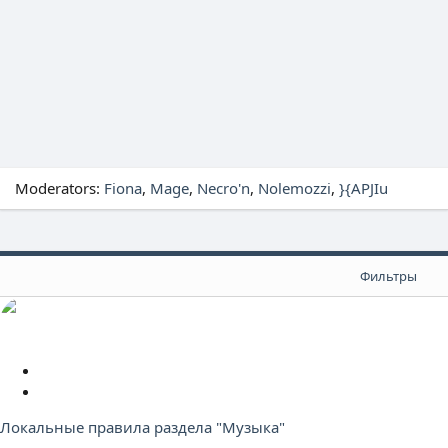
Moderators:
Fiona
Mage
Necro'n
Nolemozzi
}{APJIu
Фильтры
З
а
З
к
а
Локальные правила раздела "Музыка"
р
к