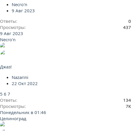
ы
р
Necro'n
т
е
9 Авг 2023
а
п
л
Ответы
0
е
Просмотры
437
н
9 Авг 2023
о
Necro'n
Джаз!
Nazarini
22 Окт 2022
5
6
7
Ответы
134
Просмотры
7К
Понедельник в 01:46
Целиноград