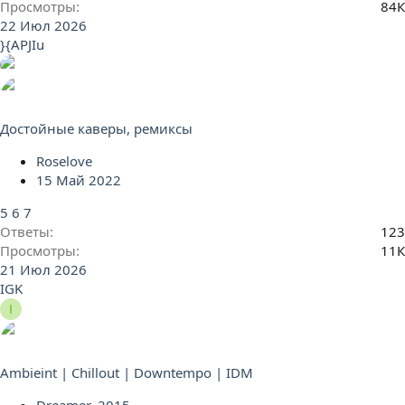
Просмотры
84К
22 Июл 2026
}{APJIu
Достойные каверы, ремиксы
Roselove
15 Май 2022
5
6
7
Ответы
123
Просмотры
11К
21 Июл 2026
IGK
I
Ambieint | Chillout | Downtempo | IDM