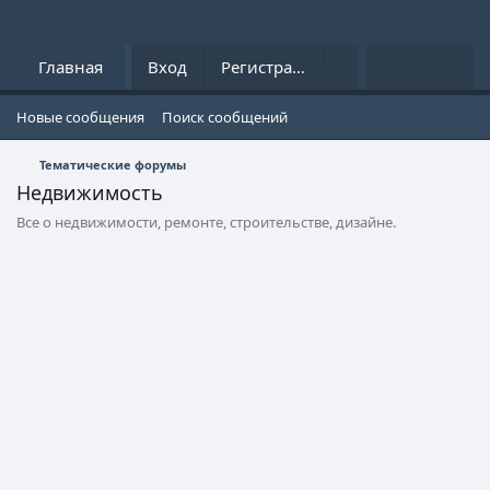
Что нового?
Главная
Форумы
Вход
Регистрация
Media
Новые сообщения
Поиск сообщений
Тематические форумы
Недвижимость
Все о недвижимости, ремонте, строительстве, дизайне.