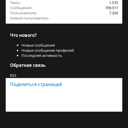
Темы
1.570
Сообщения
709.517
Пользователи
7.204
Новый пользователь
Jurt_balasy
Что нового?
Новые сообщения
Новые сообщения профилей
Последняя активность
Обратная связь
RSS
Поделиться страницей
Facebook
X (Twitter)
Bluesky
LinkedIn
Reddit
Pinterest
Tumblr
WhatsApp
Электронная почта
Поделиться
Ссылка