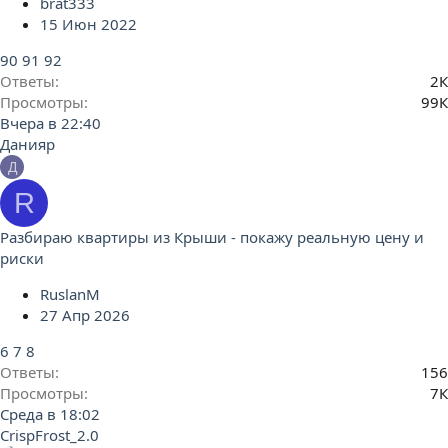
brat333
15 Июн 2022
90
91
92
Ответы
2К
Просмотры
99К
Вчера в 22:40
Данияр
Д
R
Разбираю квартиры из Крыши - покажу реальную цену и
риски
RuslanM
27 Апр 2026
6
7
8
Ответы
156
Просмотры
7К
Среда в 18:02
CrispFrost_2.0