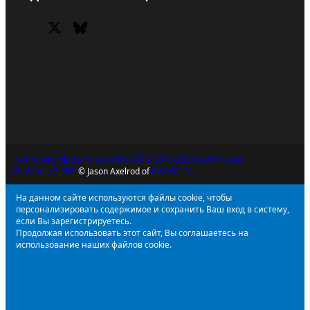
X (Twitter)
Bluesky
Facebook
®
Community platform by XenForo
© 2010-2026 XenForo Ltd.
XenMedio 2 PRO
© Jason Axelrod of
8WAYRUN
На данном сайте используются файлы cookie, чтобы
персонализировать содержимое и сохранить Ваш вход в систему,
если Вы зарегистрируетесь.
Продолжая использовать этот сайт, Вы соглашаетесь на
использование наших файлов cookie.