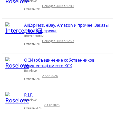
Roselove
Понедельник в 17:42
Ответы
2К
AliExpress, eBay, Amazon и прочее. Заказы,
доставка, треки.
InterceptorKZ
Понедельник в 12:27
Ответы
2К
ОСИ (объединение собственников
имущества) вместо КСК
Roselove
2 Авг 2026
Ответы
2К
R.I.P.
Roselove
2 Авг 2026
Ответы
478