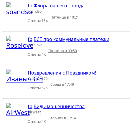
fb
Флора нашего города
soandso
Пятница в 10:21
Ответы
154
fb
ВСЕ про коммунальные платежи
Roselove
Пятница в 09:50
Ответы
4К
Поздравления с Праздником!
Иваныч375
Среда в 17:49
Ответы
625
fb
Виды мошенничества
AirWest
Вторник в 17:14
Ответы
4К