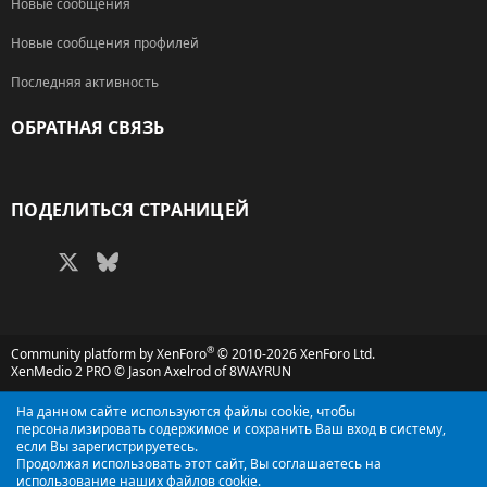
Новые сообщения
Новые сообщения профилей
Последняя активность
ОБРАТНАЯ СВЯЗЬ
RSS
ПОДЕЛИТЬСЯ СТРАНИЦЕЙ
Facebook
X (Twitter)
Bluesky
LinkedIn
Reddit
Pinterest
Tumblr
WhatsApp
Электронная поч
®
Community platform by XenForo
© 2010-2026 XenForo Ltd.
XenMedio 2 PRO
© Jason Axelrod of
8WAYRUN
На данном сайте используются файлы cookie, чтобы
персонализировать содержимое и сохранить Ваш вход в систему,
если Вы зарегистрируетесь.
Продолжая использовать этот сайт, Вы соглашаетесь на
использование наших файлов cookie.