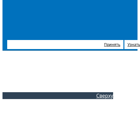
Принять
Узнать
Сверху