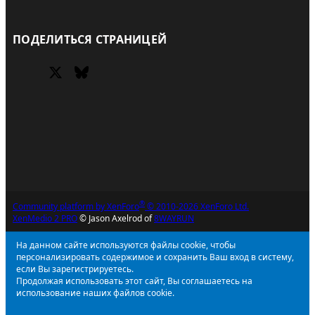
RSS
ПОДЕЛИТЬСЯ СТРАНИЦЕЙ
X (Twitter)
Bluesky
Facebook
®
Community platform by XenForo
© 2010-2026 XenForo Ltd.
XenMedio 2 PRO
© Jason Axelrod of
8WAYRUN
На данном сайте используются файлы cookie, чтобы
персонализировать содержимое и сохранить Ваш вход в систему,
если Вы зарегистрируетесь.
Продолжая использовать этот сайт, Вы соглашаетесь на
использование наших файлов cookie.