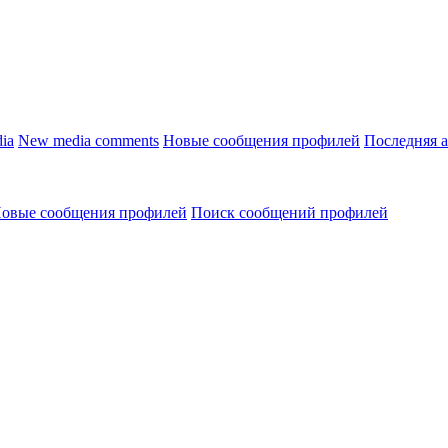
ia
New media comments
Новые сообщения профилей
Последняя 
овые сообщения профилей
Поиск сообщений профилей