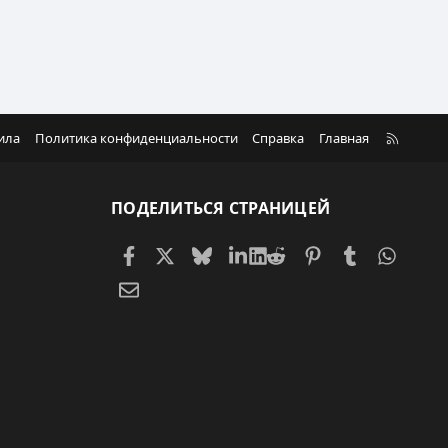
R
ила
Политика конфиденциальности
Справка
Главная
S
S
ПОДЕЛИТЬСЯ СТРАНИЦЕЙ
Facebook
X (Twitter)
Bluesky
LinkedIn
Reddit
Pinterest
Tumblr
Whats
Электронная почта