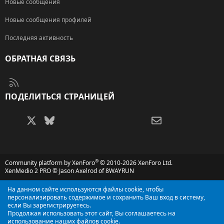
Новые сообщения
Новые сообщения профилей
Последняя активность
ОБРАТНАЯ СВЯЗЬ
RSS
ПОДЕЛИТЬСЯ СТРАНИЦЕЙ
Facebook
X (Twitter)
Bluesky
LinkedIn
Reddit
Pinterest
Tumblr
WhatsApp
Электронная поч
®
Community platform by XenForo
© 2010-2026 XenForo Ltd.
XenMedio 2 PRO
© Jason Axelrod of
8WAYRUN
На данном сайте используются файлы cookie, чтобы
персонализировать содержимое и сохранить Ваш вход в систему,
если Вы зарегистрируетесь.
Продолжая использовать этот сайт, Вы соглашаетесь на
использование наших файлов cookie.