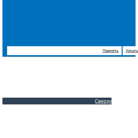
Принять
Узнать
Сверху