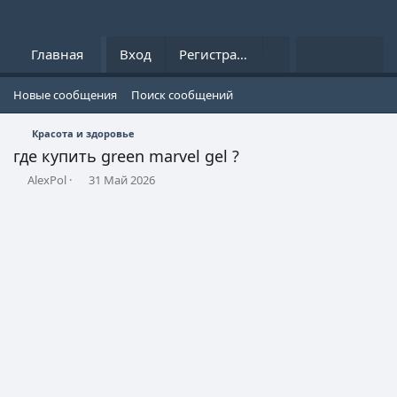
Что нового?
Главная
Форумы
Вход
Регистрация
Media
Новые сообщения
Поиск сообщений
Красота и здоровье
где купить green marvel gel ?
А
Д
AlexPol
31 Май 2026
в
а
т
т
о
а
р
н
т
а
е
ч
м
а
ы
л
а