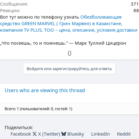
Сообщения
371
Реакции
88
Вот тут можно по телефону узнать
Обезболивающее
средство GREEN MARVEL ( Грин Марвел) в Казахстане,
компания TV PLUS, ТОО – цена, описание, условия доставки
„Что посеешь, то и пожнешь.“ — Марк Туллий Цицерон
З
П
0
а
р
о
Войдите или зарегистрируйтесь для ответа.
т
и
в
Users who are viewing this thread
Всего: 1 (пользователей: 0, гостей: 1)
Поделиться:
Facebook
X (Twitter)
Bluesky
LinkedIn
Reddit