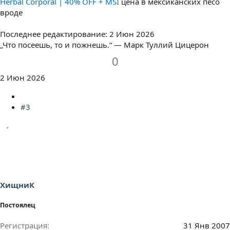
Herbal Corporal | 40% OFF + MSI
цена в мексиканских песо
вроде
Последнее редактирование:
2 Июн 2026
„Что посеешь, то и пожнешь.“ — Марк Туллий Цицерон
З
П
0
а
р
2 Июн 2026
о
т
и
#3
в
ХищниК
Постоялец
Регистрация
31 Янв 2007