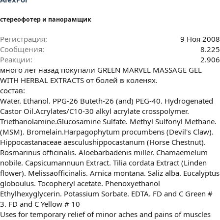
стереофотер и панорамщик
Регистрация
9 Ноя 2008
Сообщения
8.225
Реакции
2.906
много лет назад покупали GREEN MARVEL MASSAGE GEL
WITH HERBAL EXTRACTS от болей в коленях.
состав:
Water. Ethanol. PPG-26 Buteth-26 (and) PEG-40. Hydrogenated
Castor Oil.Acrylates/C10-30 alkyl acrylate crosspolymer.
Triethanolamine.Glucosamine Sulfate. Methyl Sulfonyl Methane.
(MSM). Bromelain.Harpagophytum procumbens (Devil's Claw).
Hippocastanaceae aesculushippocastanum (Horse Chestnut).
Rosmarinus officinalis. Aloebarbadenis miller. Chamaemelum
nobile. Capsicumannuun Extract. Tilia cordata Extract (Linden
flower). Melissaofficinalis. Arnica montana. Saliz alba. Eucalyptus
globoulus. Tocopheryl acetate. Phenoxyethanol
Ethylhexyglycerin. Potassium Sorbate. EDTA. FD and C Green #
3. FD and C Yellow # 10
Uses for temporary relief of minor aches and pains of muscles