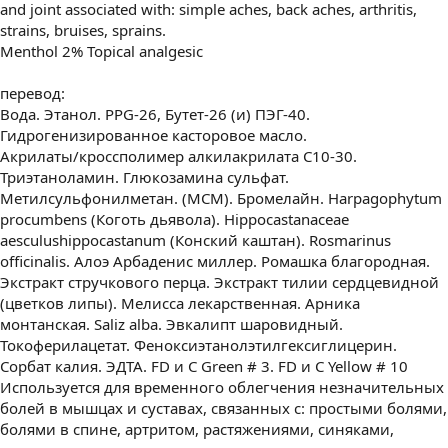
and joint associated with: simple aches, back aches, arthritis,
strains, bruises, sprains.
Menthol 2% Topical analgesic
перевод:
Вода. Этанол. PPG-26, Бутет-26 (и) ПЭГ-40.
Гидрогенизированное касторовое масло.
Акрилаты/кроссполимер алкилакрилата С10-30.
Триэтаноламин. Глюкозамина сульфат.
Метилсульфонилметан. (МСМ). Бромелайн. Harpagophytum
procumbens (Коготь дьявола). Hippocastanaceae
aesculushippocastanum (Конский каштан). Rosmarinus
officinalis. Алоэ Арбаденис миллер. Ромашка благородная.
Экстракт стручкового перца. Экстракт тилии сердцевидной
(цветков липы). Мелисса лекарственная. Арника
монтанская. Saliz alba. Эвкалипт шаровидный.
Токоферилацетат. Феноксиэтанолэтилгексиглицерин.
Сорбат калия. ЭДТА. FD и C Green # 3. FD и C Yellow # 10
Используется для временного облегчения незначительных
болей в мышцах и суставах, связанных с: простыми болями,
болями в спине, артритом, растяжениями, синяками,