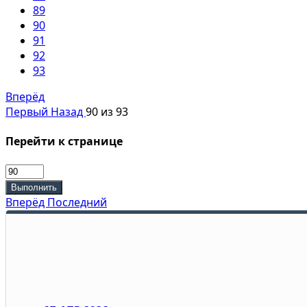
89
90
91
92
93
Вперёд
Первый
Назад
90 из 93
Перейти к странице
Выполнить
Вперёд
Последний