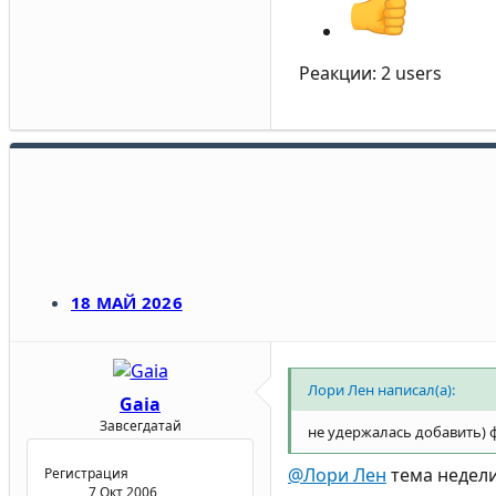
Реакции:
2 users
18 МАЙ 2026
Лори Лен написал(а):
Gaia
Завсегдатай
не удержалась добавить) ф
@Лори Лен
тема недели
Регистрация
7 Окт 2006