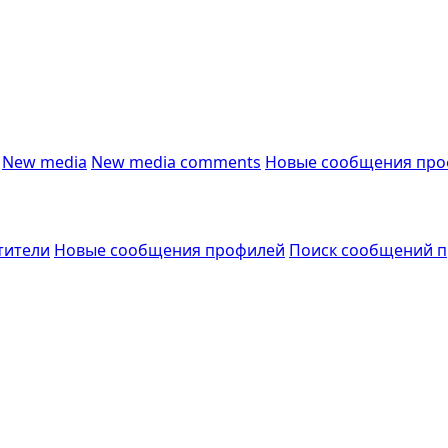
New media
New media comments
Новые сообщения про
тители
Новые сообщения профилей
Поиск сообщений 