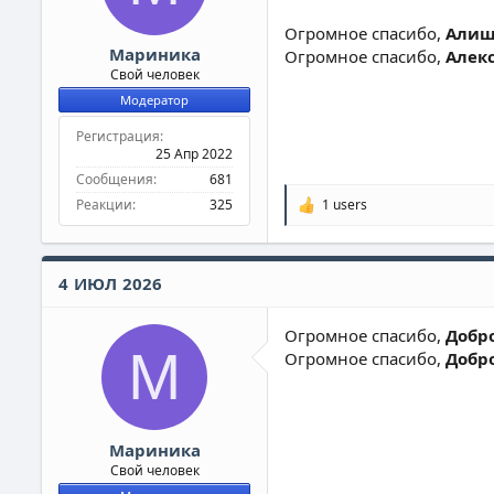
Огромное спасибо,
Алише
Мариника
Огромное спасибо,
Алекс
Свой человек
Модератор
Регистрация
25 Апр 2022
Сообщения
681
Реакции
325
1 users
Р
е
а
к
4 ИЮЛ 2026
ц
и
и
Огромное спасибо,
Добр
:
М
Огромное спасибо,
Добр
Мариника
Свой человек