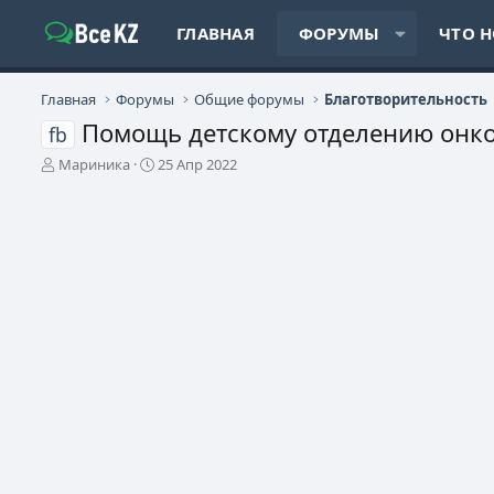
ГЛАВНАЯ
ФОРУМЫ
ЧТО 
Главная
Форумы
Общие форумы
Благотворительность
Помощь детскому отделению онк
fb
А
Д
Мариника
25 Апр 2022
в
а
т
т
о
а
р
н
т
а
е
ч
м
а
ы
л
а