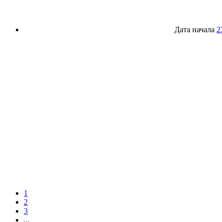
Дата начала
2
1
2
3
...