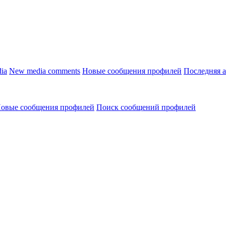
ia
New media comments
Новые сообщения профилей
Последняя 
овые сообщения профилей
Поиск сообщений профилей