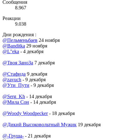
Сообщения
8.967
Реакции
9.038
Дни рождения :
@Пельменьбаев
24 ноября
@Banditka
29 ноября
@L''eka
- 4 декабря
@Твоя ЗаноЗа
7 декабря
@Стафида
9 декабря
@zavuch
- 9 декабря
@Ути_Пути
- 9 декабря
@Serg_Kh
- 14 декабря
@Мила Сон
- 14 декабря
@Woody Woodpecker
- 18 декабря
@Дикий Высоковольтный Мужик
19 декабря
@-Груша-
- 21 декабря