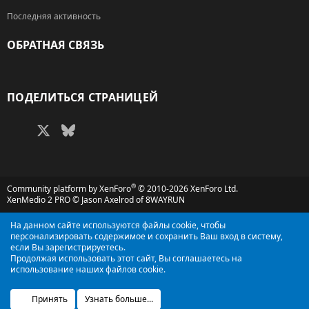
Последняя активность
ОБРАТНАЯ СВЯЗЬ
RSS
ПОДЕЛИТЬСЯ СТРАНИЦЕЙ
Facebook
X (Twitter)
Bluesky
LinkedIn
Reddit
Pinterest
Tumblr
WhatsApp
Электронная поч
®
Community platform by XenForo
© 2010-2026 XenForo Ltd.
XenMedio 2 PRO
© Jason Axelrod of
8WAYRUN
На данном сайте используются файлы cookie, чтобы
персонализировать содержимое и сохранить Ваш вход в систему,
если Вы зарегистрируетесь.
Продолжая использовать этот сайт, Вы соглашаетесь на
использование наших файлов cookie.
Принять
Узнать больше...