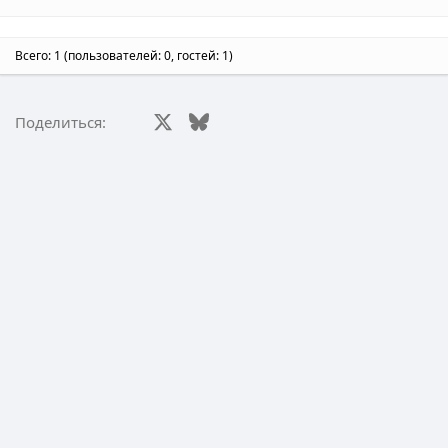
Всего: 1 (пользователей: 0, гостей: 1)
Facebook
X (Twitter)
Bluesky
LinkedIn
Reddit
Pinterest
Tumblr
WhatsA
Эл
Поделиться: