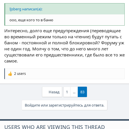
Ijsberg написал(а):
ооо, еще кого то в баню
Интересно, долго еще предупреждения (переводящие
во временный режим только на чтение) будут путать с
баном - постоянной и полной блокировкой? Форуму уж
не один год. Молчу о том, что до него много лет
существовали его предшественники, где было все то же
самое.
2 users
Р
е
а
к
Назад
1
...
83
ц
и
и
Войдите или зарегистрируйтесь для ответа.
:
USERS WHO ARE VIEWING THIS THREAD