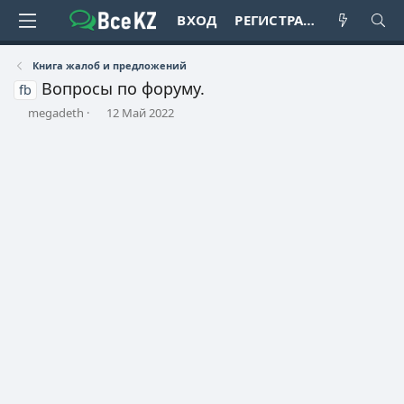
ВХОД
РЕГИСТРАЦИЯ
Книга жалоб и предложений
Вопросы по форуму.
fb
А
Д
megadeth
12 Май 2022
в
а
т
т
о
а
р
н
т
а
е
ч
м
а
ы
л
а