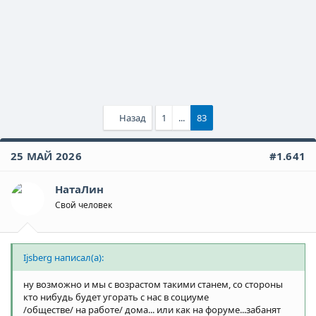
Назад
1
...
83
25 МАЙ 2026
#1.641
НатаЛин
Свой человек
Ijsberg написал(а):
ну возможно и мы с возрастом такими станем, со стороны
кто нибудь будет угорать с нас в социуме
/обществе/ на работе/ дома... или как на форуме...забанят