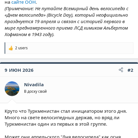
на
сайте ООН
.
(Примечание: Не путайте Всемирный день велосипеда с
«Днем велосипеда» (Bicycle Day), который неофициально
празднуется 19 апреля и связан с историей первого в
мире преднамеренного приема ЛСД химиком Альбертом
Хофманом в 1943 году).
2 users
Р
е
а
к
9 ИЮН 2026
#2
ц
и
и
Nivadila
:
В доску свой
Круто что Туркменистан стал инициатором этого дня.
Много на свете велосипедных держав, но вряд ли
Туркменистан один из первых в этой группе.
Может они апрельского "Дня велосипеда" как огня