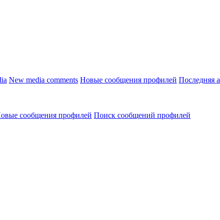
ia
New media comments
Новые сообщения профилей
Последняя 
овые сообщения профилей
Поиск сообщений профилей