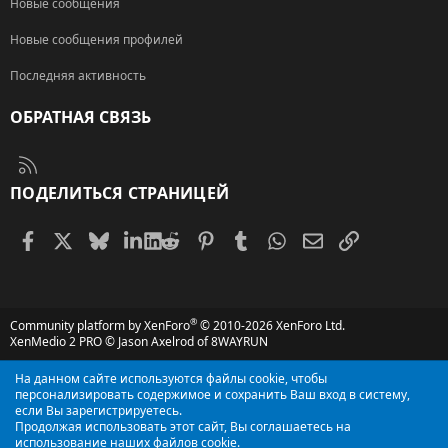
Новые сообщения
Новые сообщения профилей
Последняя активность
ОБРАТНАЯ СВЯЗЬ
RSS
ПОДЕЛИТЬСЯ СТРАНИЦЕЙ
Facebook
X (Twitter)
Bluesky
LinkedIn
Reddit
Pinterest
Tumblr
WhatsApp
Электронная поч
Ссылка
®
Community platform by XenForo
© 2010-2026 XenForo Ltd.
XenMedio 2 PRO
© Jason Axelrod of
8WAYRUN
На данном сайте используются файлы cookie, чтобы
персонализировать содержимое и сохранить Ваш вход в систему,
если Вы зарегистрируетесь.
Продолжая использовать этот сайт, Вы соглашаетесь на
использование наших файлов cookie.