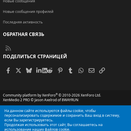
Новые сообщения
Новые сообщения профилей
Последняя активность
ОБРАТНАЯ СВЯЗЬ
RSS
ПОДЕЛИТЬСЯ СТРАНИЦЕЙ
Facebook
X (Twitter)
Bluesky
LinkedIn
Reddit
Pinterest
Tumblr
WhatsApp
Электронная поч
Ссылка
®
Community platform by XenForo
© 2010-2026 XenForo Ltd.
XenMedio 2 PRO
© Jason Axelrod of
8WAYRUN
На данном сайте используются файлы cookie, чтобы
персонализировать содержимое и сохранить Ваш вход в систему,
если Вы зарегистрируетесь.
Продолжая использовать этот сайт, Вы соглашаетесь на
использование наших файлов cookie.