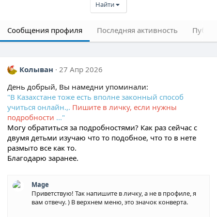
Найти
Сообщения профиля
Последняя активность
Публи
Колыван
27 Апр 2026
День добрый, Вы намедни упоминали:
"В Казахстане тоже есть вполне законный способ
учиться онлайн.,.
Пишите в личку, если нужны
подробности
..."
Могу обратиться за подробностями? Как раз сейчас с
двумя детьми изучаю что то подобное, что то в нете
размыто все как то.
Благодарю заранее.
Mage
Приветствую! Так напишите в личку, а не в профиле, я
вам отвечу. ) В верхнем меню, это значок конверта.