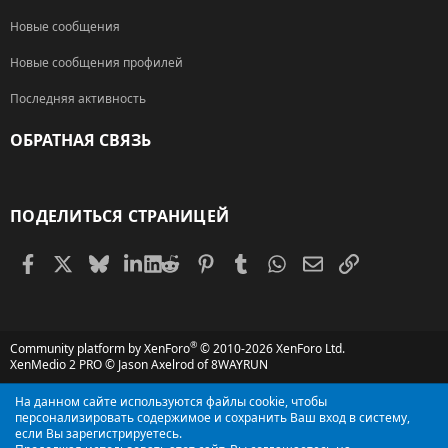
Новые сообщения
Новые сообщения профилей
Последняя активность
ОБРАТНАЯ СВЯЗЬ
RSS
ПОДЕЛИТЬСЯ СТРАНИЦЕЙ
Facebook
X (Twitter)
Bluesky
LinkedIn
Reddit
Pinterest
Tumblr
WhatsApp
Электронная поч
Ссылка
®
Community platform by XenForo
© 2010-2026 XenForo Ltd.
XenMedio 2 PRO
© Jason Axelrod of
8WAYRUN
На данном сайте используются файлы cookie, чтобы
персонализировать содержимое и сохранить Ваш вход в систему,
если Вы зарегистрируетесь.