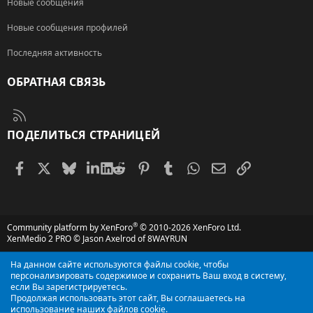
Новые сообщения
Новые сообщения профилей
Последняя активность
ОБРАТНАЯ СВЯЗЬ
RSS
ПОДЕЛИТЬСЯ СТРАНИЦЕЙ
Facebook
X (Twitter)
Bluesky
LinkedIn
Reddit
Pinterest
Tumblr
WhatsApp
Электронная поч
Ссылка
®
Community platform by XenForo
© 2010-2026 XenForo Ltd.
XenMedio 2 PRO
© Jason Axelrod of
8WAYRUN
На данном сайте используются файлы cookie, чтобы
персонализировать содержимое и сохранить Ваш вход в систему,
если Вы зарегистрируетесь.
Продолжая использовать этот сайт, Вы соглашаетесь на
использование наших файлов cookie.