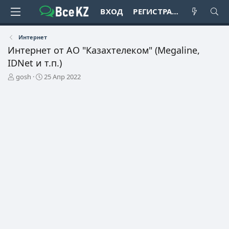
ВХОД
РЕГИСТРАЦИЯ
Интернет
Интернет от АО "Казахтелеком" (Megaline,
IDNet и т.п.)
А
Д
gosh
25 Апр 2022
в
а
т
т
о
а
р
н
т
а
е
ч
м
а
ы
л
а