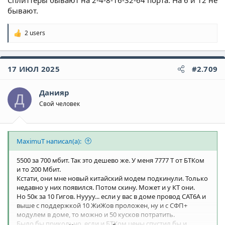
Сплиттеры бывают на 2-4-8-16-32-64 порта. На 6 и 12 не
бывают.
2 users
Р
е
а
к
17 ИЮЛ 2025
#2.709
ц
и
и
Данияр
:
Д
Свой человек
MaximuT написал(а):
5500 за 700 мбит. Так это дешево же. У меня 7777 Т от БТКом
и то 200 Мбит.
Кстати, они мне новый китайский модем подкинули. Только
недавно у них появился. Потом скину. Может и у КТ они.
Но 50к за 10 Гигов. Нуууу... если у вас в доме провод CАТ6A и
выше с поддержкой 10 ЖиЖов проложен, ну и с СФП+
модулем в доме, то можно и 50 кусков потратить.
Было бы прикольно, если и БТКом цены спустил бы и