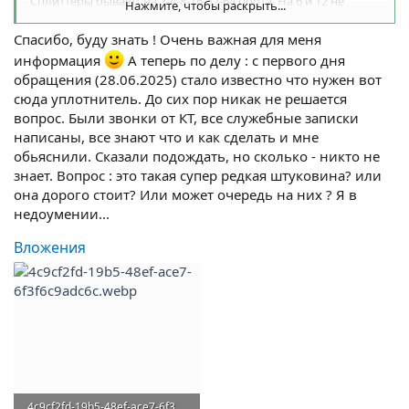
Сплиттеры бывают на 2-4-8-16-32-64 порта. На 6 и 12 не
Нажмите, чтобы раскрыть...
бывают.
Спасибо, буду знать ! Очень важная для меня
информация
А теперь по делу : с первого дня
обращения (28.06.2025) стало известно что нужен вот
сюда уплотнитель. До сих пор никак не решается
вопрос. Были звонки от КТ, все служебные записки
написаны, все знают что и как сделать и мне
обьяснили. Сказали подождать, но сколько - никто не
знает. Вопрос : это такая супер редкая штуковина? или
она дорого стоит? Или может очередь на них ? Я в
недоумении...
Вложения
4c9cf2fd-19b5-48ef-ace7-6f3f6c9adc6c.webp