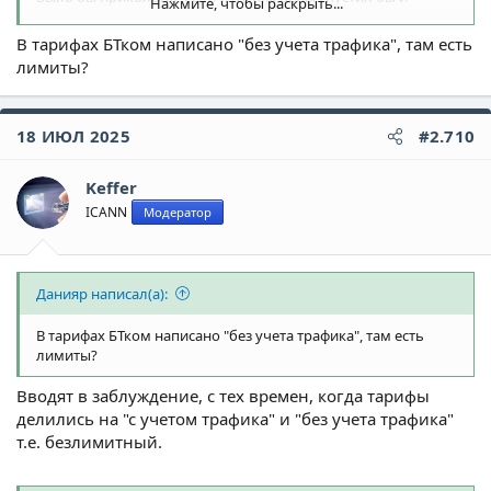
Нажмите, чтобы раскрыть...
предложил бы что-то побыстрее. Но цены... ППЦ какие.
А Другие , кроме Пчелайн, нам в комплекс пока не заходят.
В тарифах БТком написано "без учета трафика", там есть
лимиты?
18 ИЮЛ 2025
#2.710
Keffer
ICANN
Модератор
Данияр написал(а):
В тарифах БТком написано "без учета трафика", там есть
лимиты?
Вводят в заблуждение, с тех времен, когда тарифы
делились на "с учетом трафика" и "без учета трафика"
т.е. безлимитный.