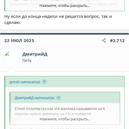
интернеты, сразу подпишутся чтобы ты от них кабель себе
Нажмите, чтобы раскрыть...
кинул)
Ну если до конца недели не решится вопрос, так и
сделаю.
22 ИЮЛ 2025
#2.712
ДмитрийД
Гость
grosh написал(а):
ДмитрийД написал(а):
Стоит сплитер (хз как эта железка называется на 6
портов, нужно заменить на 12) и появятся
возможности.
Нажмите, чтобы раскрыть...