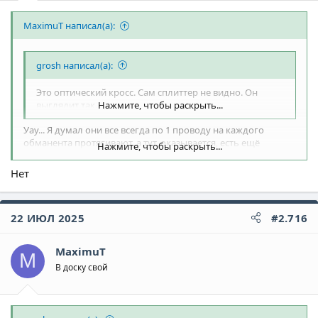
MaximuT написал(а):
grosh написал(а):
Это оптический кросс. Сам сплиттер не видно. Он
выглядит так.
Нажмите, чтобы раскрыть...
Уау... Я думал они все всегда по 1 проводу на каждого
обманента протягивают, а тут, оказывается, есть ещё
Нажмите, чтобы раскрыть...
"провод с проводами".
А интересно , раз вы говорите, что они "древовидные",
Нет
можно этот кросс подключить к другому кроссу? Типо через
переходник или свитч...
22 ИЮЛ 2025
#2.716
MaximuT
M
В доску свой