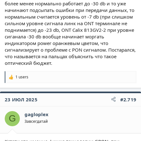
более менее нормально работает до -30 db и то уже
начинают подсыпать ошибки при передачи данных, то
нормальным считается уровень от -7 db (при слишком
сильном уровне сигнала линк на ONT терминале не
поднимается) до -23 db, ONT Calix 813GV2-2 при уровне
сиганала -30 db вообще начинает моргать
индикатором power оранжевым цветом, что
сигнализирует о проблеме с PON сигналом. Постарался,
что называется на пальцах объяснить что такое
оптический бюджет.
1 users
Р
е
а
к
23 ИЮЛ 2025
#2.719
ц
и
и
gagloplex
:
G
Завсегдатай