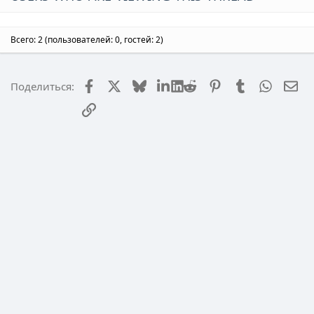
Всего: 2 (пользователей: 0, гостей: 2)
Facebook
X (Twitter)
Bluesky
LinkedIn
Reddit
Pinterest
Tumblr
WhatsA
Эл
Поделиться:
Ссылка