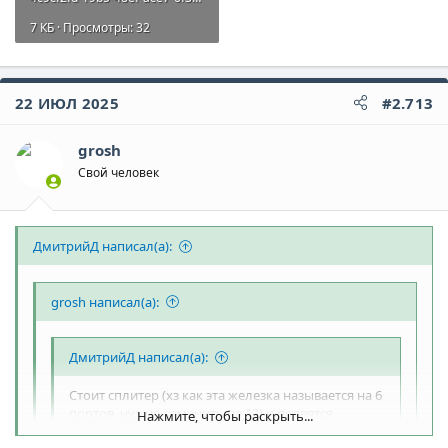
7 КБ · Просмотры: 32
22 ИЮЛ 2025
#2.713
grosh
Свой человек
ДмитрийД написал(а):
grosh написал(а):
ДмитрийД написал(а):
Стоит сплитер (хз как эта железка называется на 6
портов, нужно заменить на 12) и появятся
Нажмите, чтобы раскрыть...
возможности.
Нажмите, чтобы раскрыть...