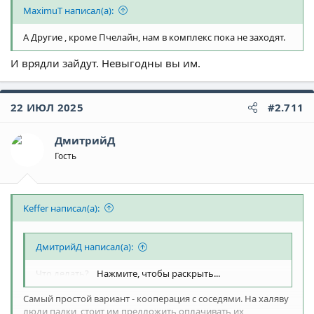
MaximuT написал(а):
А Другие , кроме Пчелайн, нам в комплекс пока не заходят.
И врядли зайдут. Невыгодны вы им.
22 ИЮЛ 2025
#2.711
ДмитрийД
Гость
Keffer написал(а):
ДмитрийД написал(а):
Что делать?
Нажмите, чтобы раскрыть...
Самый простой вариант - кооперация с соседями. На халяву
люди падки, стоит им предложить оплачивать их