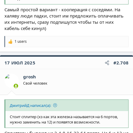
Самый простой вариант - кооперация с соседями. На
халяву люди падки, стоит им предложить оплачивать
их интернеты, сразу подпишутся чтобы ты от них
кабель себе кинул)
1 users
Р
е
а
к
17 ИЮЛ 2025
#2.708
ц
и
и
grosh
:
Свой человек
ДмитрийД написал(а):
Стоит сплитер (хз как эта железка называется на 6 портов,
нужно заменить на 12) и появятся возможности.