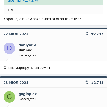
grosh написал(а):
Нет
Хорошо, а в чём заключается ограничение?
22 ИЮЛ 2025
#2.717
daniyar_e
D
Banned
Завсегдатай
Опять маршруты штормит
23 ИЮЛ 2025
#2.718
gagloplex
G
Завсегдатай