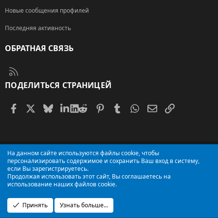
Новые сообщения профилей
Последняя активность
ОБРАТНАЯ СВЯЗЬ
RSS
ПОДЕЛИТЬСЯ СТРАНИЦЕЙ
Facebook
X (Twitter)
Bluesky
LinkedIn
Reddit
Pinterest
Tumblr
WhatsApp
Электронная поч
Ссылка
®
Community platform by XenForo
© 2010-2026 XenForo Ltd.
На данном сайте используются файлы cookie, чтобы
XenMedio 2 PRO
© Jason Axelrod of
8WAYRUN
персонализировать содержимое и сохранить Ваш вход в систему,
если Вы зарегистрируетесь.
Продолжая использовать этот сайт, Вы соглашаетесь на
использование наших файлов cookie.
Принять
Узнать больше...