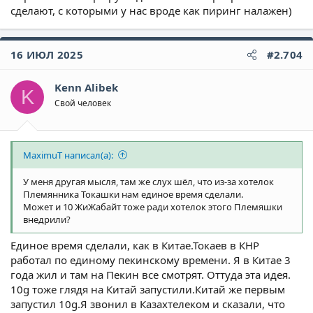
сделают, с которыми у нас вроде как пиринг налажен)
16 ИЮЛ 2025
#2.704
Kenn Alibek
K
Свой человек
MaximuT написал(а):
У меня другая мысля, там же слух шёл, что из-за хотелок
Племянника Токашки нам единое время сделали.
Может и 10 ЖиЖабайт тоже ради хотелок этого Племяшки
внедрили?
Единое время сделали, как в Китае.Токаев в КНР
работал по единому пекинскому времени. Я в Китае 3
года жил и там на Пекин все смотрят. Оттуда эта идея.
10g тоже глядя на Китай запустили.Китай же первым
запустил 10g.Я звонил в Казахтелеком и сказали, что