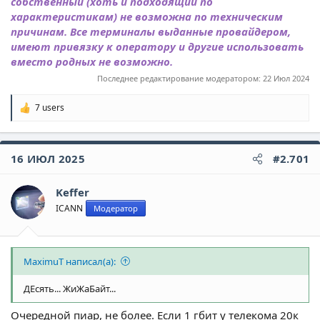
собственный (хоть и подходящий по
характеристикам) не возможна по техническим
причинам. Все терминалы выданные провайдером,
имеют привязку к оператору и другие использовать
вместо родных не возможно.
Последнее редактирование модератором:
22 Июл 2024
7 users
Р
е
а
к
16 ИЮЛ 2025
#2.701
ц
и
и
Keffer
:
ICANN
Модератор
MaximuT написал(а):
ДЕсять... ЖиЖаБайт...
Очередной пиар, не более. Если 1 гбит у телекома 20к