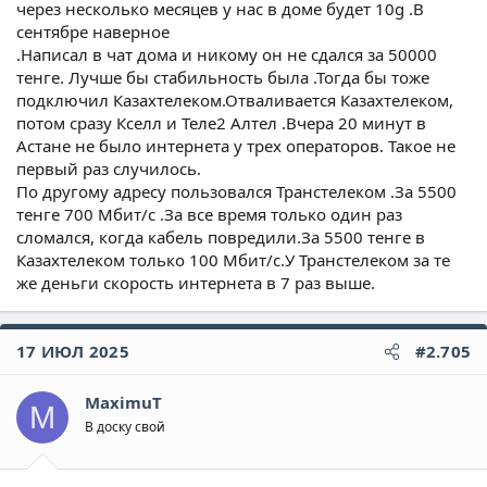
через несколько месяцев у нас в доме будет 10g .В
сентябре наверное
.Написал в чат дома и никому он не сдался за 50000
тенге. Лучше бы стабильность была .Тогда бы тоже
подключил Казахтелеком.Отваливается Казахтелеком,
потом сразу Кселл и Теле2 Алтел .Вчера 20 минут в
Астане не было интернета у трех операторов. Такое не
первый раз случилось.
По другому адресу пользовался Транстелеком .За 5500
тенге 700 Мбит/с .За все время только один раз
сломался, когда кабель повредили.За 5500 тенге в
Казахтелеком только 100 Мбит/с.У Транстелеком за те
же деньги скорость интернета в 7 раз выше.
17 ИЮЛ 2025
#2.705
MaximuT
M
В доску свой