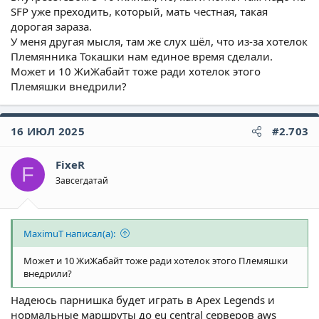
SFP уже преходить, который, мать честная, такая
дорогая зараза.
У меня другая мысля, там же слух шёл, что из-за хотелок
Племянника Токашки нам единое время сделали.
Может и 10 ЖиЖабайт тоже ради хотелок этого
Племяшки внедрили?
16 ИЮЛ 2025
#2.703
FixeR
F
Завсегдатай
MaximuT написал(а):
Может и 10 ЖиЖабайт тоже ради хотелок этого Племяшки
внедрили?
Надеюсь парнишка будет играть в Apex Legends и
нормальные маршруты до eu central серверов aws