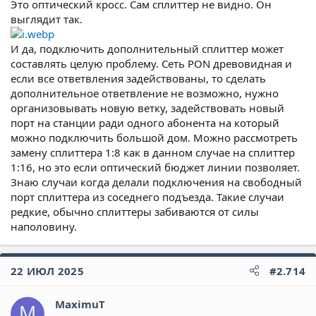
Это оптический кросс. Сам сплиттер не видно. Он
Сплиттеры бывают на 2-4-8-16-32-64 порта. На 6 и 12 не
Нажмите, чтобы раскрыть...
выглядит так.
бывают.
Спасибо, буду знать ! Очень важная для меня информация
И да, подключить дополнительный сплиттер может
А теперь по делу : с первого дня обращения (28.06.2025)
составлять целую проблему. Сеть PON древовидная и
стало известно что нужен вот сюда уплотнитель. До сих пор
если все ответвления задействованы, то сделать
никак не решается вопрос. Были звонки от КТ, все
дополнительное ответвление не возможно, нужно
служебные записки написаны, все знают что и как сделать и
мне обьяснили. Сказали подождать, но сколько - никто не
организовывать новую ветку, задействовать новый
знает. Вопрос : это такая супер редкая штуковина? или она
порт на станции ради одного абонента на который
дорого стоит? Или может очередь на них ? Я в недоумении...
можно подключить большой дом. Можно рассмотреть
замену сплиттера 1:8 как в данном случае на сплиттер
1:16, но это если оптический бюджет линии позволяет.
Знаю случаи когда делали подключения на свободный
порт сплиттера из соседнего подъезда. Такие случаи
редкие, обычно сплиттеры забиваются от силы
наполовину.
22 ИЮЛ 2025
#2.714
MaximuT
M