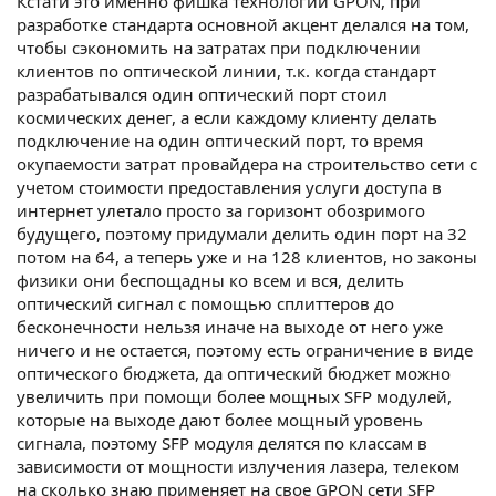
Кстати это именно фишка технологии GPON, при
разработке стандарта основной акцент делался на том,
чтобы сэкономить на затратах при подключении
клиентов по оптической линии, т.к. когда стандарт
разрабатывался один оптический порт стоил
космических денег, а если каждому клиенту делать
подключение на один оптический порт, то время
окупаемости затрат провайдера на строительство сети с
учетом стоимости предоставления услуги доступа в
интернет улетало просто за горизонт обозримого
будущего, поэтому придумали делить один порт на 32
потом на 64, а теперь уже и на 128 клиентов, но законы
физики они беспощадны ко всем и вся, делить
оптический сигнал с помощью сплиттеров до
бесконечности нельзя иначе на выходе от него уже
ничего и не остается, поэтому есть ограничение в виде
оптического бюджета, да оптический бюджет можно
увеличить при помощи более мощных SFP модулей,
которые на выходе дают более мощный уровень
сигнала, поэтому SFP модуля делятся по классам в
зависимости от мощности излучения лазера, телеком
на сколько знаю применяет на свое GPON сети SFP