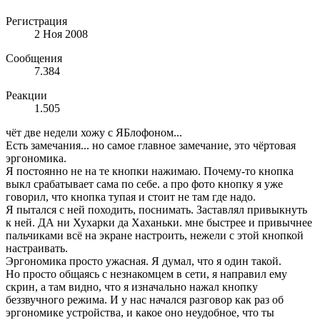
Регистрация
2 Ноя 2008
Сообщения
7.384
Реакции
1.505
чёт две недели хожу с ЯБлофоном...
Есть замечания... но самое главное замечание, это чёртовая
эргономика.
Я постоянно не на те кнопки нажимаю. Почему-то кнопка
выкл срабатывает сама по себе. а про фото кнопку я уже
говорил, что кнопка тупая и стоит не там где надо.
Я пытался с ней походить, поснимать. Заставлял привыкнуть
к ней. ДА ни Хухарки да Хаханьки. мне быстрее и привычнее
пальчиками всё на экране настроить, нежели с этой кнопкой
настраивать.
Эргономика просто ужасная. Я думал, что я один такой.
Но просто общаясь с незнакомцем в сети, я направил ему
скрин, а там видно, что я изначально нажал кнопку
беззвучного режима. И у нас начался разговор как раз об
эргономике устройства, и какое оно неудобное, что ты