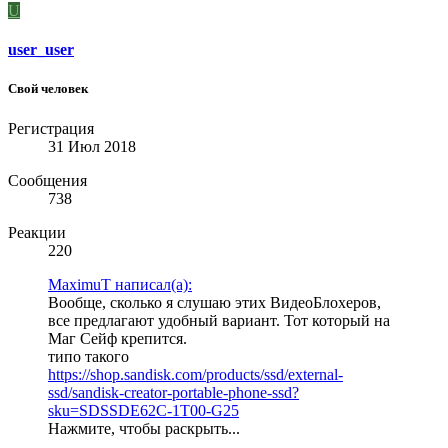
U
user_user
Свой человек
Регистрация
31 Июл 2018
Сообщения
738
Реакции
220
MaximuT написал(а):
Вообще, сколько я слушаю этих ВидеоБлохеров,
все предлагают удобный вариант. Тот который на
Маг Сейф крепится.
типо такого
https://shop.sandisk.com/products/ssd/external-
ssd/sandisk-creator-portable-phone-ssd?
sku=SDSSDE62C-1T00-G25
Нажмите, чтобы раскрыть...