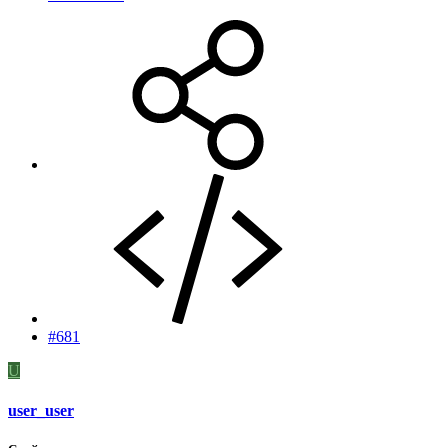
#681
U
user_user