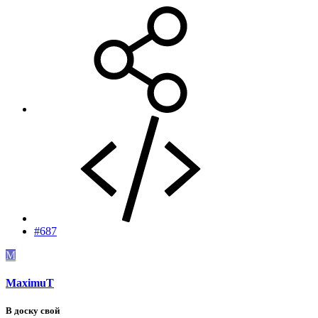
#687
M
MaximuT
В доску свой