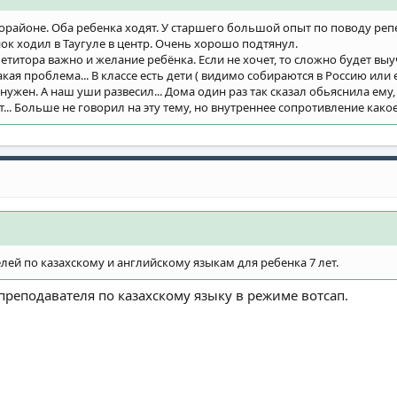
районе. Оба ребенка ходят. У старшего большой опыт по поводу репе
к ходил в Таугуле в центр. Очень хорошо подтянул.
етитора важно и желание ребёнка. Если не хочет, то сложно будет вы
кая проблема... В классе есть дети ( видимо собираются в Россию или
 нужен. А наш уши развесил... Дома один раз так сказал обьяснила ему,
... Больше не говорил на эту тему, но внутреннее сопротивление какое
ей по казахскому и английскому языкам для ребенка 7 лет.
преподавателя по казахскому языку в режиме вотсап.