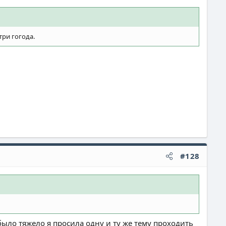
три гогода.
#128
было тяжело я просила одну и ту же тему проходить