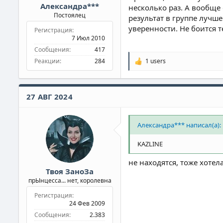
Александра***
несколько раз. А вообще
Постоялец
результат в группе лучше
уверенности. Не боится т
Регистрация
7 Июл 2010
Сообщения
417
Реакции
284
1 users
Р
е
а
к
27 АВГ 2024
ц
и
и
:
Александра*** написал(а):
KAZLINE
не находятся, тоже хотел
Твоя ЗаноЗа
прЫнцесса... нет, королевна
Регистрация
24 Фев 2009
Сообщения
2.383