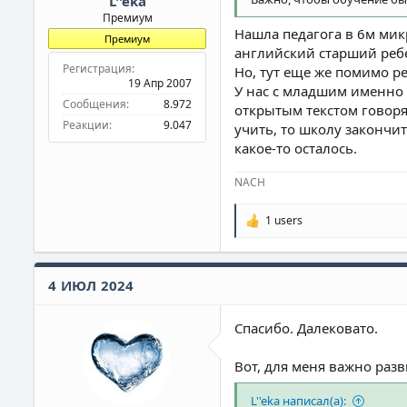
L''eka
Премиум
Нашла педагога в 6м мик
Премиум
английский старший ребе
Регистрация
Но, тут еще же помимо ре
19 Апр 2007
У нас с младшим именно т
Сообщения
8.972
открытым текстом говорят
Реакции
9.047
учить, то школу закончит
какое-то осталось.
NACH
1 users
Р
е
а
к
4 ИЮЛ 2024
ц
и
и
Спасибо. Далековато.
:
Вот, для меня важно раз
L''eka написал(а):