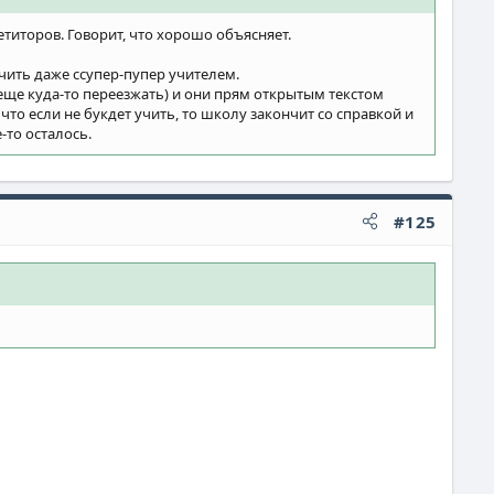
титоров. Говорит, что хорошо объясняет.
учить даже ссупер-пупер учителем.
 еще куда-то переезжать) и они прям открытым текстом
 что если не букдет учить, то школу закончит со справкой и
-то осталось.
#125