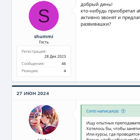
добрый день!
:
S
кто-нибудь приобретал а
активно звонят и предла
развивашки?
shummi
Гость
Регистрация
28 Дек 2023
Сообщения
46
Реакции
4
27 ИЮН 2024
Conti написал(а):
Ищу опытных преподавател
Хотелось бы, чтобы занят
Или курсы, где проводятся
Важно, чтобы обучение бы