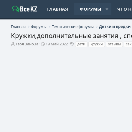
ГЛАВНАЯ
ФОРУМЫ
ЧТО 
Главная
Форумы
Тематические форумы
Детки и предки
Кружки,дополнительные занятия , с
А
Д
Т
Твоя ЗаноЗа
19 Май 2022
дети
кружки
отзывы
се
в
а
е
т
т
г
о
а
и
р
н
т
а
е
ч
м
а
ы
л
а