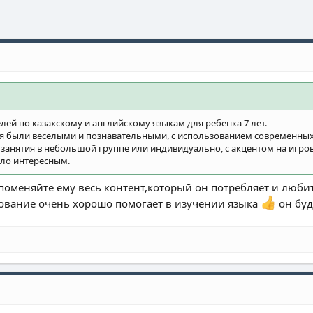
ей по казахскому и английскому языкам для ребенка 7 лет.
ия были веселыми и познавательными, с использованием современных
 занятия в небольшой группе или индивидуально, с акцентом на игро
ло интересным.
оменяйте ему весь контент,который он потребляет и люби
ование очень хорошо помогает в изучении языка
он буд