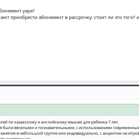
бонемент yaya?
гают приобрести абонемент в рассрочку. стоит ли это того
ей по казахскому и английскому языкам для ребенка 7 лет.
ия были веселыми и познавательными, с использованием современных
 занятия в небольшой группе или индивидуально, с акцентом на игро
ло интересным.