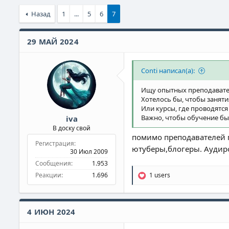
Назад
1
...
5
6
7
29 МАЙ 2024
Conti написал(а):
Ищу опытных преподавател
Хотелось бы, чтобы занят
Или курсы, где проводятся
Важно, чтобы обучение бы
iva
В доску свой
помимо преподавателей п
Регистрация
ютуберы,блогеры. Аудир
30 Июл 2009
Сообщения
1.953
Реакции
1.696
1 users
Р
е
а
к
4 ИЮН 2024
ц
и
и