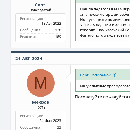
Conti
Нашла педагога в 6м микро
Завсегдатай
английский старший ребено
Регистрация
Но, тут еще же помимо реп
18 Авг 2022
У нас с младшим именно та
говорят - нам казахский не
Сообщения
138
фиг его потом куда возьмут
Реакции
189
24 АВГ 2024
Conti написал(а):
М
Ищу опытных преподавател
Посоветуйте пожалуйста 
Мехран
Гость
Регистрация
24 Июн 2023
Сообщения
33