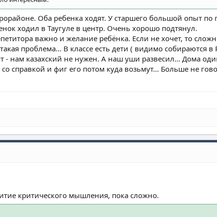
рорайоне. Оба ребенка ходят. У старшего большой опыт по п
нок ходил в Таугуле в центр. Очень хорошо подтянул.
петитора важно и желание ребёнка. Если не хочет, то слож
акая проблема... В классе есть дети ( видимо собираются в
 - нам казахский не нужен. А наш уши развесил... Дома один
 со справкой и фиг его потом куда возьмут... Больше не гов
витие критического мышления, пока сложно.