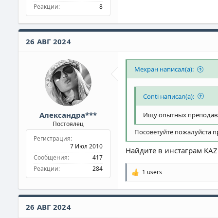
Реакции
8
26 АВГ 2024
Мехран написал(а):
Conti написал(а):
Александра***
Ищу опытных преподават
Постоялец
Посоветуйте пожалуйста пр
Регистрация
7 Июл 2010
Найдите в инстаграм KAZL
Сообщения
417
Реакции
284
1 users
Р
е
а
к
26 АВГ 2024
ц
и