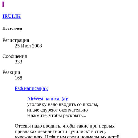
I
IRULIK
Постоялец
Регистрация
25 Июл 2008
Сообщения
333
Реакции
168
Раф написал(а):
AirWest написал(а):
уголовку надо вводить со школы,
иначе сдуреют окончательно
Нажмите, чтобы раскрыть...
Отсевы надо вводить, чтобы такие при первых
признаках девиантности "учились" в спец.
учреждениях. Нефиг им среди нормальных детей