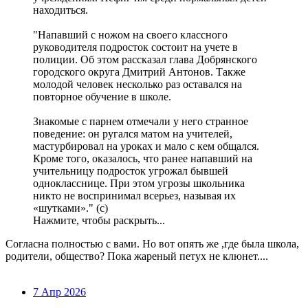
находиться.
"Напавший с ножом на своего классного
руководителя подросток состоит на учете в
полиции. Об этом рассказал глава Добрянского
городского округа Дмитрий Антонов. Также
молодой человек несколько раз оставался на
повторное обучение в школе.
Знакомые с парнем отмечали у него странное
поведение: он ругался матом на учителей,
мастурбировал на уроках и мало с кем общался.
Кроме того, оказалось, что ранее напавший на
учительницу подросток угрожал бывшей
однокласснице. При этом угрозы школьника
никто не воспринимал всерьез, называя их
«шутками»." (с)
Нажмите, чтобы раскрыть...
Согласна полностью с вами. Но вот опять же ,где была школа,
родители, общество? Пока жареный петух не клюнет....
7 Апр 2026