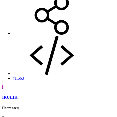
#1.563
I
IRULIK
Постоялец