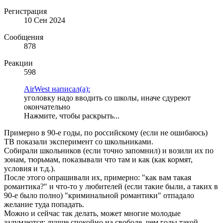
Регистрация
10 Сен 2024
Сообщения
878
Реакции
598
AirWest написал(а):
уголовку надо вводить со школы, иначе сдуреют
окончательно
Нажмите, чтобы раскрыть...
Примерно в 90-е годы, по российскому (если не ошибаюсь)
ТВ показали эксперимент со школьниками.
Собирали школьников (если точно запомнил) и возили их по
зонам, тюрьмам, показывали что там и как (как кормят,
условия и т.д.).
После этого опрашивали их, примерно: "как вам такая
романтика?" и что-то у любителей (если такие были, а таких в
90-е было полно) "криминальной романтики" отпадало
желание туда попадать.
Можно и сейчас так делать, может многие молодые
задумаются: лучше спокойно на свободе, чем годы такой