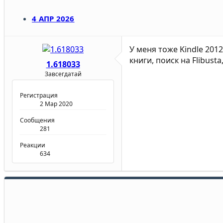
4 АПР 2026
У меня тоже Kindle 201
книги, поиск на Flibust
1.618033
Завсегдатай
Регистрация
2 Мар 2020
Сообщения
281
Реакции
634