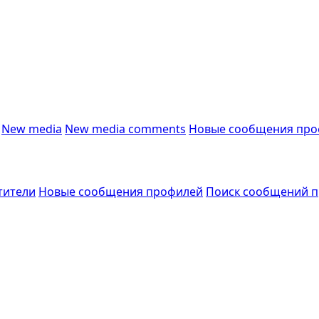
New media
New media comments
Новые сообщения про
тители
Новые сообщения профилей
Поиск сообщений 