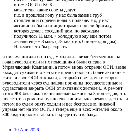
в теме ОСИ и КСК.
может еще какие советы дадут.
п.с. в прошлом году у нас была замена труб
отопления и горячей воды в подвале. Но, у нас
активисты были инициаторами. наняли бригаду,
которая делала соседний дом. по расходам
получилось 11 млн, + холодную воду еще потом
делали еще + 3 млн. ( 78 квартир, 6 подъездов дом)
Нажмите, чтобы раскрыть...
и письма писали и по судам ходили....везде бессменные на
года руководители и их помощники были сперва в
Управляющей Компании, а потом вновь открыли ОСИ, везде
выходят сухими и отчеты не предоставляют, более активные
жители свое ОСИ открыли, а старый совет дома и старые
руководители через суд нашли причины несущественные и
суд заставил закрыть ОСИ от активных жителей...А ремонт
этого ЖК был такой капитальный кажись на 8 подъездов, что
после этого ремонта нужно еще капитальнее ремонт делать...и
потом по судам опять ходили и все бесполезно, никакой
управы нет на это ОСИ, а теперь еще и всех жителей около
300 квартир хотят загнать в кредитную кабалу...
19 Апр 2026