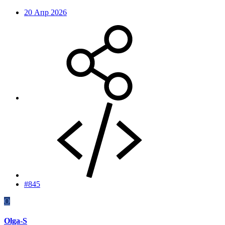
20 Апр 2026
#845
O
Olga-S