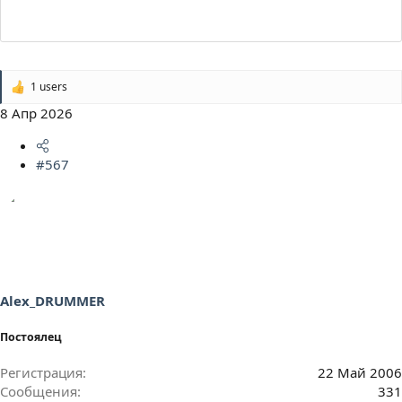
1 users
Р
е
8 Апр 2026
а
к
ц
#567
и
и
:
Alex_DRUMMER
Постоялец
Регистрация
22 Май 2006
Сообщения
331