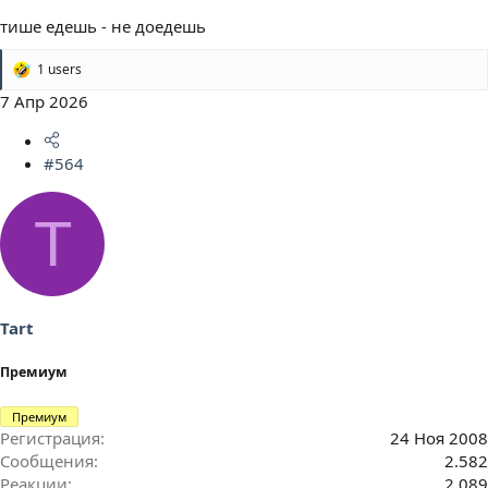
тише едешь - не доедешь
1 users
Р
е
7 Апр 2026
а
к
ц
#564
и
и
:
T
Tart
Премиум
Премиум
Регистрация
24 Ноя 2008
Сообщения
2.582
Реакции
2.089