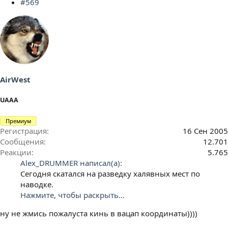
#569
и
и
:
AirWest
UAAA
Премиум
Регистрация
16 Сен 2005
Сообщения
12.701
Реакции
5.765
Alex_DRUMMER написал(а):
Сегодня скатался на разведку халявных мест по
наводке.
Нажмите, чтобы раскрыть...
ну не жмись пожалуста кинь в вацап координаты))))