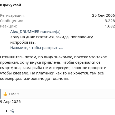
В доску свой
Регистрация
25 Сен 2006
Сообщения
3.228
Реакции
1.682
Alex_DRUMMER написал(а):
Хочу на днях скататься, закида, поплавочку
испробовать.
Нажмите, чтобы раскрыть...
Отпишитесь потом, по виду знакомое, похоже что такое
проезжал, хочу внука привлечь, чтобы отрывался от
смартфона, сама рыба не интересует, главное процесс и
чтобы клевало. На платники как то не хочется, там всё
коммерциализировано до тошноты.
1 users
Р
е
9 Апр 2026
а
к
ц