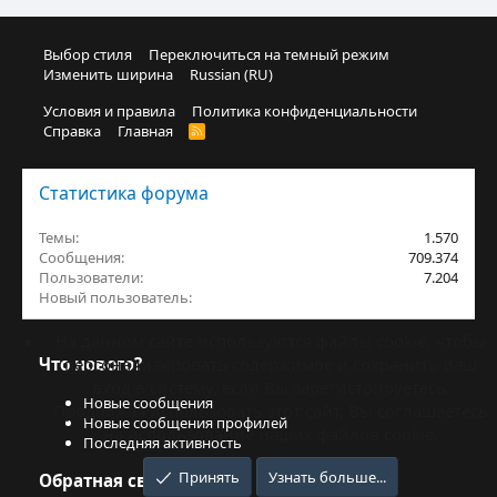
Выбор стиля
Переключиться на темный режим
Изменить ширина
Russian (RU)
Условия и правила
Политика конфиденциальности
Справка
Главная
R
S
S
Статистика форума
Темы
1.570
Сообщения
709.374
Пользователи
7.204
Новый пользователь
Jurt_balasy
На данном сайте используются файлы cookie, чтобы
Что нового?
персонализировать содержимое и сохранить Ваш
вход в систему, если Вы зарегистрируетесь.
Новые сообщения
Продолжая использовать этот сайт, Вы соглашаетесь
Новые сообщения профилей
на использование наших файлов cookie.
Последняя активность
Принять
Узнать больше...
Обратная связь