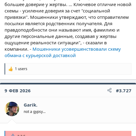
большее доверие у жертвы. ... Ключевое отличие новой
схемы - усиление доверия за счет "социальной
привязки". Мошенники утверждают, что отправителем
посылки является родственник получателя. Для
правдоподобности они называют имя, фамилию и
другие персональные данные, создавая у жертвы
ощущение реальности ситуации", - сказали в
компании. -
Мошенники усовершенствовали схему
обмана с курьерской доставкой
1 users
Р
е
а
к
9 ФЕВ 2026
#3.727
ц
и
и
Garik.
:
not a gypsy...