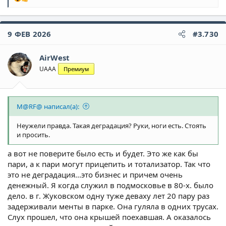
Р
е
а
к
9 ФЕВ 2026
#3.730
ц
и
и
AirWest
:
UAAA
Премиум
M@RF@ написал(а):
Неужели правда. Такая деградация? Руки, ноги есть. Стоять
и просить.
а вот не поверите было есть и будет. Это же как бы
пари, а к пари могут прицепить и тотализатор. Так что
это не деградация...это бизнес и причем очень
денежный. Я когда служил в подмосковье в 80-х. было
дело. в г. Жуковском одну туже деваху лет 20 пару раз
задерживали менты в парке. Она гуляла в одних трусах.
Слух прошел, что она крышей поехавшая. А оказалось