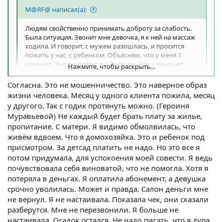
M@RF@ написал(а):
Людям свойственно принимать доброту за слабость.
Была ситуация. Звонит мне девочка, я к ней на массаж
ходила. И говорит, с мужем разошлась, и просится
пожить у нас, с ребенком. Объясняю, что у меня 1
комната. Живём супруг,я и 2 кошки. Что у меня нет
Нажмите, чтобы раскрыть...
даже спального места свободного. Так она в такое
негодование вошла, что мне пришлось номер
Согласна. Это не мошенничество. Это наверное образ
заблокировать. Хотя казалось бы какое знакомство,
Нажмите, чтобы раскрыть...
жизни человека. Месяц у одного клиента пожила, месяц
шапачное. А наглости много.
у другого. Так с годик протянуть можно. (Героиня
Однако...
Муравьевой) Не каждый будет брать плату за жилье,
Сейчас припомнился не один такой похожий случай..
пропитание. С матери. Я видимо обмолвилась, что
наверное это не мошенничество, но тож быть готовым
живём вдвоем. Что я домохозяйка. Это и ребенок под
отказать надо...
присмотром. За детсад платить не надо. Но это все я
потом придумала, для успокоения моей совести. Я ведь
почувствовала себя виноватой, что не помогла. Хотя я
потеряла в деньгах. Я оплатила абонемент, а девушка
срочно уволилась. Может и правда. Салон деньги мне
не вернул. Я не настаивала. Показала чек, они сказали
разберутся. Мне не перезвонили. Я больше не
настаивала. Осадок остался. Не надо писать, что я дура