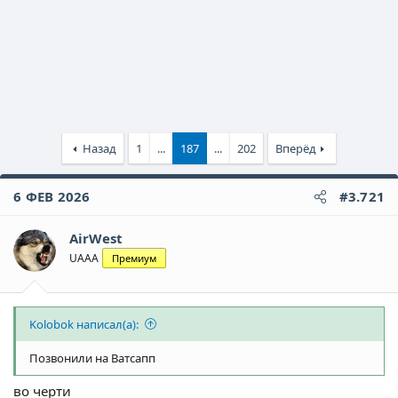
Назад
1
...
187
...
202
Вперёд
6 ФЕВ 2026
#3.721
AirWest
UAAA
Премиум
Kolobok написал(а):
Позвонили на Ватсапп
во черти