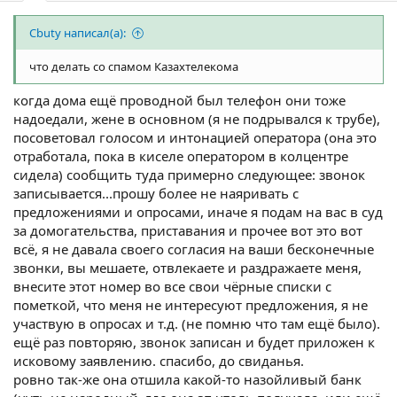
Cbuty написал(а):
что делать со спамом Казахтелекома
когда дома ещё проводной был телефон они тоже
надоедали, жене в основном (я не подрывался к трубе),
посоветовал голосом и интонацией оператора (она это
отработала, пока в киселе оператором в колцентре
сидела) сообщить туда примерно следующее: звонок
записывается...прошу более не наяривать с
предложениями и опросами, иначе я подам на вас в суд
за домогательства, приставания и прочее вот это вот
всё, я не давала своего согласия на ваши бесконечные
звонки, вы мешаете, отвлекаете и раздражаете меня,
внесите этот номер во все свои чёрные списки с
пометкой, что меня не интересуют предложения, я не
участвую в опросах и т.д. (не помню что там ещё было).
ещё раз повторяю, звонок записан и будет приложен к
исковому заявлению. спасибо, до свиданья.
ровно так-же она отшила какой-то назойливый банк