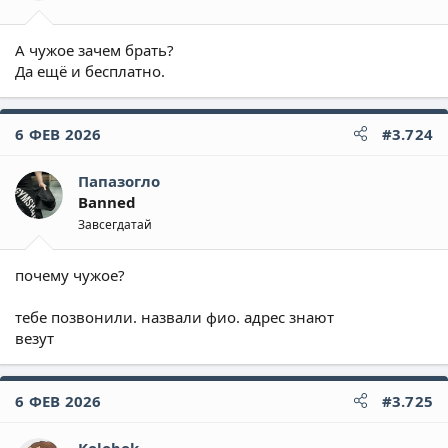
А чужое зачем брать?
Да ещё и бесплатно.
6 ФЕВ 2026
#3.724
Папазогло
Banned
Завсегдатай
почему чужое?
тебе позвонили. назвали фио. адрес знают
везут
6 ФЕВ 2026
#3.725
Kolobok