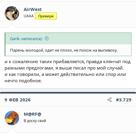
и
AirWest
:
UAAA
Премиум
Garik. написал(а):
Парень молодой, одет не плохо, не похож на выпивоху.
и к сожалению таких прибавляется, правда клянчат под
разными предлогами. я выше писал про мой случай.
и как говорили, а может действительно или спор или
нечто подобное.
9 ФЕВ 2026
#3.729
M@RF@
В доску свой