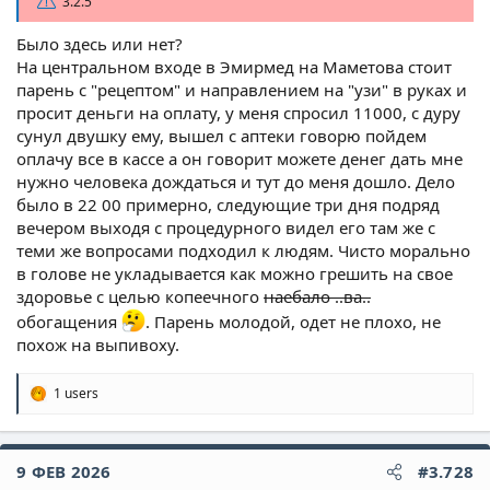
3.2.5
Было здесь или нет?
На центральном входе в Эмирмед на Маметова стоит
парень с "рецептом" и направлением на "узи" в руках и
просит деньги на оплату, у меня спросил 11000, с дуру
сунул двушку ему, вышел с аптеки говорю пойдем
оплачу все в кассе а он говорит можете денег дать мне
нужно человека дождаться и тут до меня дошло. Дело
было в 22 00 примерно, следующие три дня подряд
вечером выходя с процедурного видел его там же с
теми же вопросами подходил к людям. Чисто морально
в голове не укладывается как можно грешить на свое
здоровье с целью копеечного
наебало ..ва..
обогащения
. Парень молодой, одет не плохо, не
похож на выпивоху.
1 users
Р
е
а
к
9 ФЕВ 2026
#3.728
ц
и