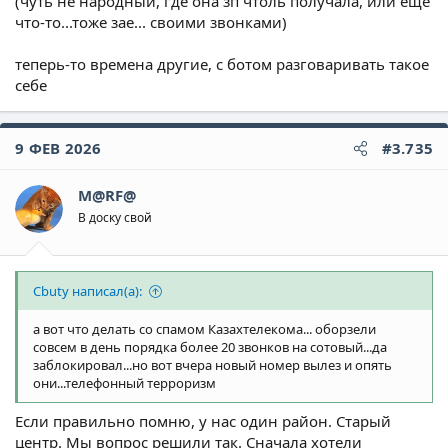
(чуть не народный, где она зп чтоль получала, или ещё
что-то...тоже зае... своими звонками)
теперь-то времена другие, с ботом разговаривать такое
себе
9 ФЕВ 2026
#3.735
M@RF@
В доску свой
Cbuty написал(а):
а вот что делать со спамом Казахтелекома... оборзели
совсем в день порядка более 20 звонков на сотовый...да
заблокировал...но вот вчера новый номер вылез и опять
они...телефонный терроризм
Если правильно помню, у нас один район. Старый
центр. Мы вопрос решили так. Сначала хотели