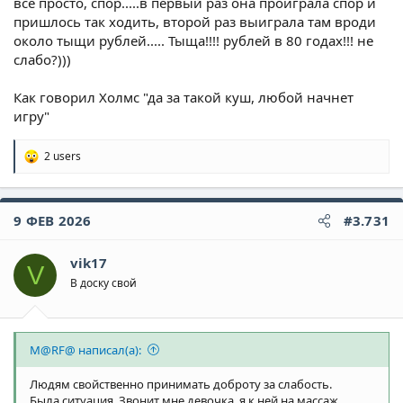
все просто, спор.....в первый раз она проиграла спор и
пришлось так ходить, второй раз выиграла там вроди
около тыщи рублей..... Тыща!!!! рублей в 80 годах!!! не
слабо?)))
Как говорил Холмс "да за такой куш, любой начнет
игру"
2 users
Р
е
а
к
9 ФЕВ 2026
#3.731
ц
и
и
vik17
:
V
В доску свой
M@RF@ написал(а):
Людям свойственно принимать доброту за слабость.
Была ситуация. Звонит мне девочка, я к ней на массаж