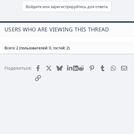
Войдите или зарегистрируйтесь для ответа.
USERS WHO ARE VIEWING THIS THREAD
Всего: 2 (пользователей: 0, гостей: 2)
Facebook
X (Twitter)
Bluesky
LinkedIn
Reddit
Pinterest
Tumblr
WhatsA
Эл
Поделиться:
Ссылка