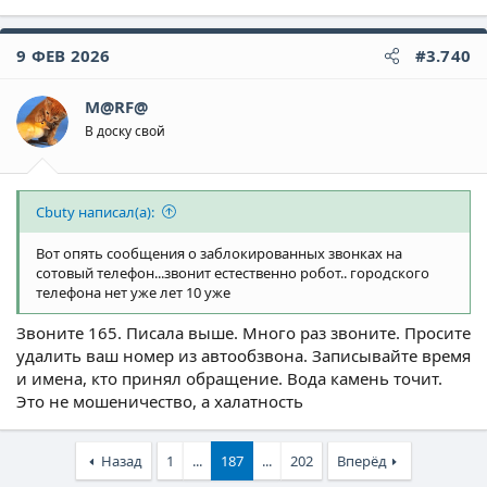
9 ФЕВ 2026
#3.740
M@RF@
В доску свой
Cbuty написал(а):
Вот опять сообщения о заблокированных звонках на
сотовый телефон...звонит естественно робот.. городского
телефона нет уже лет 10 уже
Звоните 165. Писала выше. Много раз звоните. Просите
удалить ваш номер из автообзвона. Записывайте время
и имена, кто принял обращение. Вода камень точит.
Это не мошеничество, а халатность
Назад
1
...
187
...
202
Вперёд