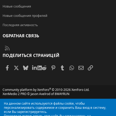
Новые сообщения
Новые сообщения профилей
Последняя активность
ОБРАТНАЯ СВЯЗЬ
RSS
ПОДЕЛИТЬСЯ СТРАНИЦЕЙ
Facebook
X (Twitter)
Bluesky
LinkedIn
Reddit
Pinterest
Tumblr
WhatsApp
Электронная поч
Ссылка
®
Community platform by XenForo
© 2010-2026 XenForo Ltd.
XenMedio 2 PRO
© Jason Axelrod of
8WAYRUN
На данном сайте используются файлы cookie, чтобы
персонализировать содержимое и сохранить Ваш вход в систему,
если Вы зарегистрируетесь.
Продолжая использовать этот сайт, Вы соглашаетесь на